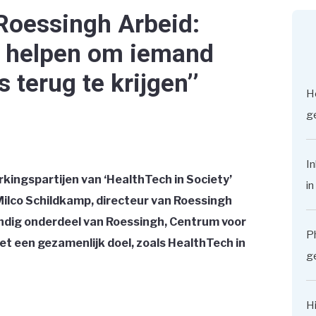
Roessingh Arbeid:
an helpen om iemand
 terug te krijgen’’
H
ge
In
kingspartijen van ‘HealthTech in Society’
in
Milco Schildkamp, directeur van Roessingh
andig onderdeel van
Roessingh, Centrum voor
P
et een gezamenlijk doel, zoals HealthTech in
g
Hi