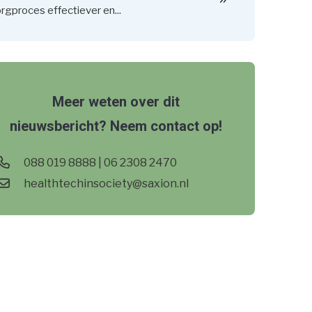
rgproces effectiever en...
Meer weten over dit
nieuwsbericht? Neem contact op!
088 019 8888 | 06 2308 2470
healthtechinsociety@saxion.nl