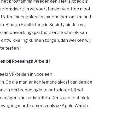
an het programma meedenken. Het is goed als
ecten; daar zijn wij voorstander van. Hoe mooi
 kunt laten meedenken en meehelpen om iemand
en. Binnen HealthTech in Society bieden wij
re samenwerkingspartners ons techniek kan
e ontwikkeling kunnen zorgen, dan werken wij
e testen.’’
en bij Roessingh Arbeid?
eeld VR-brillen in voor een
n. Op die manier kan iemand alvast aan de slag
 ons in om technologie te betrekken bij het
 managen van activiteiten. Denk aan techniek
n beweging moet komen, zoals de Apple Watch.