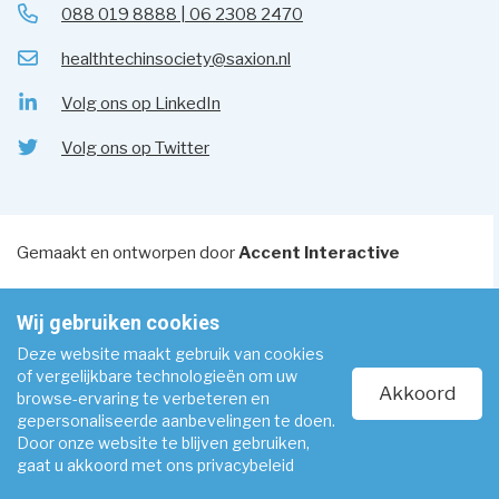
088 019 8888 | 06 2308 2470
healthtechinsociety@saxion.nl
Volg ons op LinkedIn
Volg ons op Twitter
Gemaakt en ontworpen door
Accent Interactive
Wij gebruiken cookies
Deze website maakt gebruik van cookies
of vergelijkbare technologieën om uw
Akkoord
browse-ervaring te verbeteren en
gepersonaliseerde aanbevelingen te doen.
Door onze website te blijven gebruiken,
gaat u akkoord met ons privacybeleid